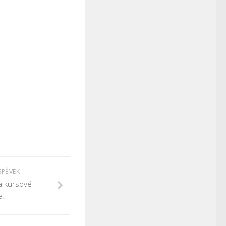
SPĚVEK
a kursové
e.