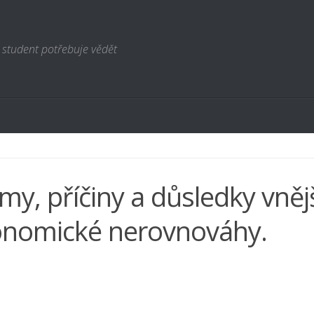
 student potřebuje vědět
my, příčiny a důsledky vněj
nomické nerovnováhy.