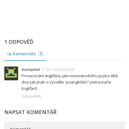
1 ODPOVĚĎ
Komentáře
1
Anonymní
26.1.2012 (15:07)
Prosazování angličtiny jako mezinárodního jazyka dělá
divy! Jak jinak si vysvětlit "poangličtění" jména Karla
EngliŠe:D
Odpovědět
NAPSAT KOMENTÁŘ