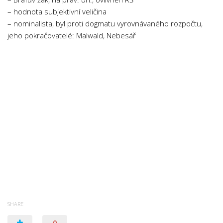
Psychologie a Sociologie
– hodnota subjektivní veličina
– nominalista, byl proti dogmatu vyrovnávaného rozpočtu,
Společenské vědy
jeho pokračovatelé: Malwald, Nebesář
Technika
Účetnictví
Zdravotnictví
Zeměpis
Novinky
SHARE
0