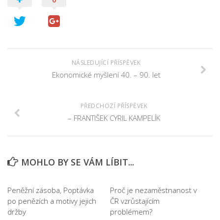
NÁSLEDUJÍCÍ PŘÍSPĚVEK
Ekonomické myšlení 40. – 90. let
PŘEDCHOZÍ PŘÍSPĚVEK
– FRANTIŠEK CYRIL KAMPELÍK
MOHLO BY SE VÁM LÍBIT...
Peněžní zásoba, Poptávka
Proč je nezaměstnanost v
po penězích a motivy jejich
ČR vzrůstajícím
držby
problémem?