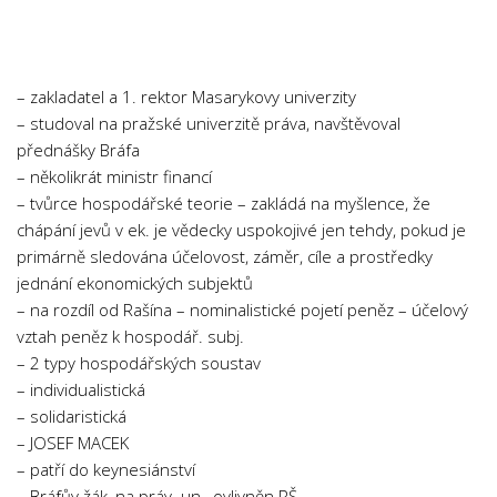
Chemie
Dějepis
Doprava a Logistika
– zakladatel a 1. rektor Masarykovy univerzity
Ekologie
– studoval na pražské univerzitě práva, navštěvoval
přednášky Bráfa
Ekonomie
– několikrát ministr financí
Fyzika
– tvůrce hospodářské teorie – zakládá na myšlence, že
Informatika
chápání jevů v ek. je vědecky uspokojivé jen tehdy, pokud je
primárně sledována účelovost, záměr, cíle a prostředky
Jazyky
jednání ekonomických subjektů
Management
– na rozdíl od Rašína – nominalistické pojetí peněz – účelový
Marketing
vztah peněz k hospodář. subj.
– 2 typy hospodářských soustav
Němčina
– individualistická
Občanská nauka
– solidaristická
– JOSEF MACEK
Pedagogika
– patří do keynesiánství
Právo
– Bráfův žák, na práv. un., ovlivněn RŠ