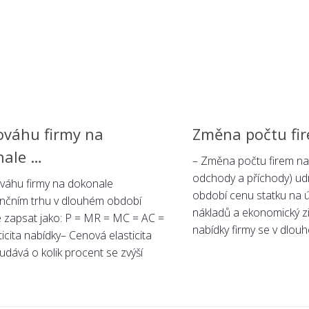
váhu firmy na
Změna počtu fi
nale …
– Změna počtu firem na t
odchody a příchody) ud
váhu firmy na dokonale
období cenu statku na 
nčním trhu v dlouhém období
nákladů a ekonomický zis
zapsat jako: P = MR = MC = AC =
nabídky firmy se v dlou
ticita nabídky– Cenová elasticita
udává o kolik procent se zvýší