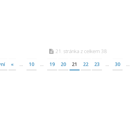
21. stránka z celkem 38
vní
«
...
10
...
19
20
21
22
23
...
30
...