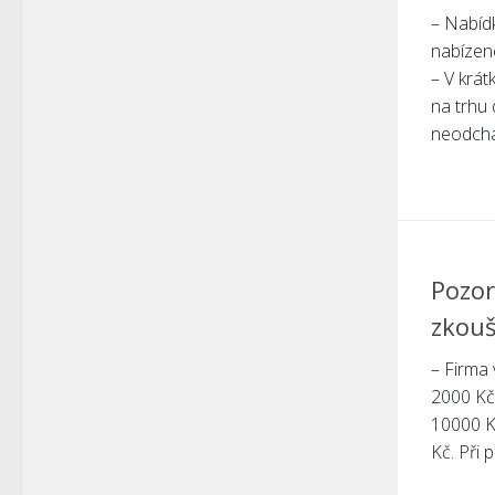
– Nabídk
nabízen
– V krá
na trhu 
neodcház
Pozor
zkouš
– Firma 
2000 Kč.
10000 K
Kč. Při 