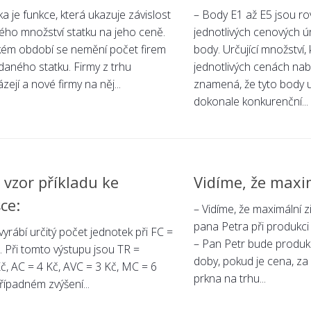
a je funkce, která ukazuje závislost
– Body E1 až E5 jsou ro
ého množství statku na jeho ceně.
jednotlivých cenových ú
tkém období se nemění počet firem
body. Určující množství, 
daného statku. Firmy z trhu
jednotlivých cenách nabí
ejí a nové firmy na něj...
znamená, že tyto body ur
dokonale konkurenční...
 vzor příkladu ke
Vidíme, že maxi
ce:
– Vidíme, že maximální zi
pana Petra při produkci 
vyrábí určitý počet jednotek při FC =
– Pan Petr bude produkc
 Při tomto výstupu jsou TR =
doby, pokud je cena, za
č, AC = 4 Kč, AVC = 3 Kč, MC = 6
prkna na trhu...
případném zvýšení...