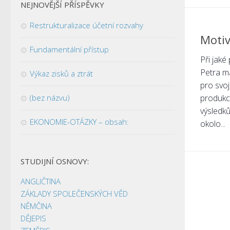
NEJNOVĚJŠÍ PŘÍSPĚVKY
Restrukturalizace účetní rozvahy
Motiv
Fundamentální přístup
Při jaké
Petra m
Výkaz zisků a ztrát
pro svoj
(bez názvu)
produkce
výsledků
EKONOMIE-OTÁZKY – obsah:
okolo...
STUDIJNÍ OSNOVY:
ANGLIČTINA
ZÁKLADY SPOLEČENSKÝCH VĚD
NĚMČINA
DĚJEPIS