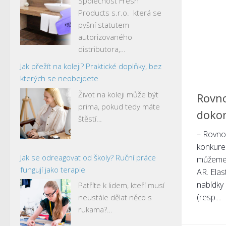
Společnost Fresh
Products s.r.o. která se
pyšní statutem
autorizovaného
distributora,…
Jak přežít na koleji? Praktické doplňky, bez
kterých se neobejdete
Život na koleji může být
Rovno
prima, pokud tedy máte
doko
štěstí…
– Rovno
konkure
Jak se odreagovat od školy? Ruční práce
můžeme 
fungují jako terapie
AR. Elas
nabídky 
Patříte k lidem, kteří musí
(resp....
neustále dělat něco s
rukama?…