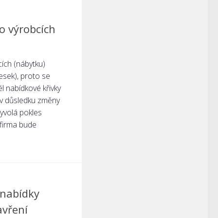
o výrobcích
ích (nábytku)
esek), proto se
l nabídkové křivky
 v důsledku změny
yvolá pokles
 firma bude
 nabídky
avření