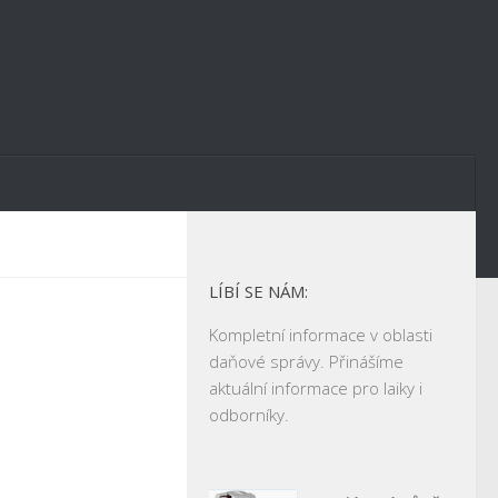
LÍBÍ SE NÁM:
Kompletní informace v oblasti
daňové správy. Přinášíme
aktuální informace pro laiky i
odborníky.