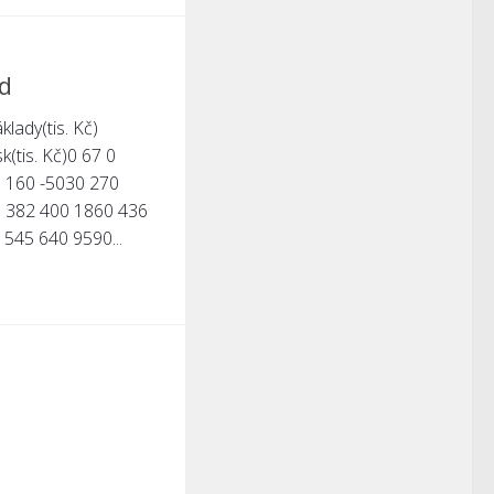
ad
lady(tis. Kč)
sk(tis. Kč)0 67 0
0 160 -5030 270
0 382 400 1860 436
545 640 9590...