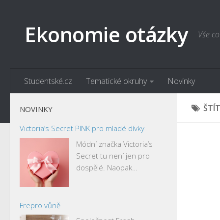
Ekonomie otázky
Vše co
Studentské.cz
Tematické okruhy
Novinky
ŠTÍ
NOVINKY
Victoria’s Secret PINK pro mladé dívky
Módní značka Victoria’s
Secret tu není jen pro
dospělé. Naopak…
Frepro vůně