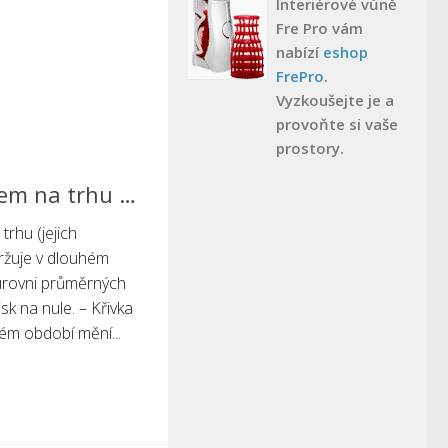
Interiérové vůně
Fre Pro vám
nabízí
eshop
FrePro
.
Vyzkoušejte je a
provoňte si vaše
prostory.
rem na trhu …
rhu (jejich
ržuje v dlouhém
úrovni průměrných
k na nule. – Křivka
hém období mění...