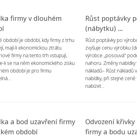
ka firmy v dlouhém
Růst poptávky p
bí
(nábytku) …
 období je období, kdy firmy z trhu
Růst poptávky po výrobc
í, mají-li ekonomickou ztrátu.
zvyšuje cenu výrobku (d
ové firmy na tento trh vstupují,
výrobce „posouvá“ podé
e-li se na něm ekonomického zisku.
nahoru. Změny nabídky
uhém období je pro firmu
nákladů– Růst nákladů v
lná...
nabídky, při stejné ceně
nabízet...
ka a bod uzavření firmy
Odvození křivky
tkém období
firmy a bodu uz