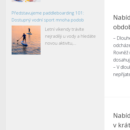
Představujeme paddleboarding 101:
Nabíd
Dostupný vodní sport mnoha podob
obdo
Letní víkendy trávíte
nejraději u vody a hledáte
– Dlouhé
novou aktivitu,…
odcházej
Rovněž n
dosahuj
– V dlo
nepřijate
Nabíd
v krá