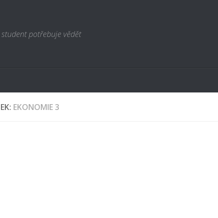
 student potřebuje vědět
TEK:
EKONOMIE 3