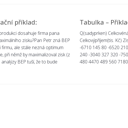
ační příklad:
Tabulka – Příkl
 produkci dosahuje firma pana
Q(sadyprken) Celkovénák
aximálního zisku?Pan Petr zná BEP
Celkovýpříjem(tis. Kč) Zi
i firmu, ale stále nezná optimum
-6710 145 80 -6520 21
, při němž by maximalizoval zisk (z
240 -3040 327 320 -75
 analýzy BEP tuší, že to bude
480 4470 489 560 7180 