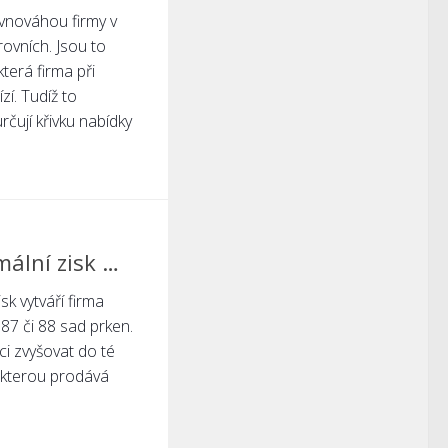
vnováhou firmy v
rovních. Jsou to
která firma při
zí. Tudíž to
čují křivku nabídky
mální zisk …
sk vytváří firma
87 či 88 sad prken.
i zvyšovat do té
 kterou prodává