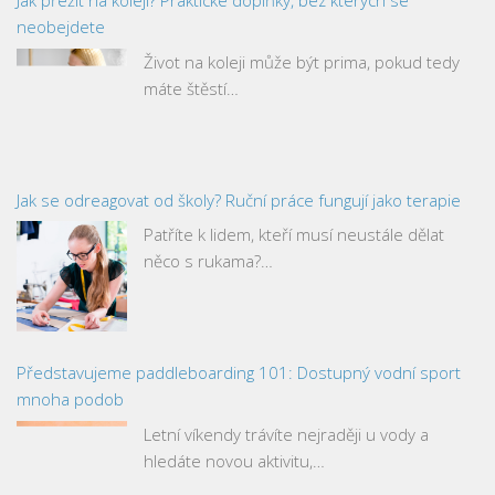
Jak přežít na koleji? Praktické doplňky, bez kterých se
neobejdete
Život na koleji může být prima, pokud tedy
máte štěstí…
Jak se odreagovat od školy? Ruční práce fungují jako terapie
Patříte k lidem, kteří musí neustále dělat
něco s rukama?…
Představujeme paddleboarding 101: Dostupný vodní sport
mnoha podob
Letní víkendy trávíte nejraději u vody a
hledáte novou aktivitu,…