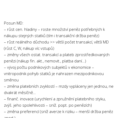
Chemie
Dějepis
Doprava a Logistika
Posun MD:
Ekologie
– růst cen. hladiny – roste množství peněz potřebných k
nákupu stejných statků (tím i transakční držba peněz)
Ekonomie
– růst reálného důchodu >> větší počet transakcí, větší MD
Fyzika
(růst C, W, nákup víc vstupů)
Informatika
– změny všech ostat. transakcí a plateb zprostředkovaných
penězi (nákup fin. akt., nemovit., platba daní…)
Jazyky
– vývoj počtu podnikových subjektů v ekonomice –
Management
vnitropodnik pohyb statků je nahrazen mezipodnikovou
Marketing
směnou
– změna platebních zvyklostí – mzdy vypláceny jen jednou, ne
Němčina
dvakrát měsíčně…
Občanská nauka
– finanč. inovace (urychlení a zpružnění platebního styku,
zvýš. jeho spolehlivosti – sníž. popt. po penězích)
Pedagogika
– změna preferencí (sníž averze k riziku – menší držba peněz
Právo
apod.)