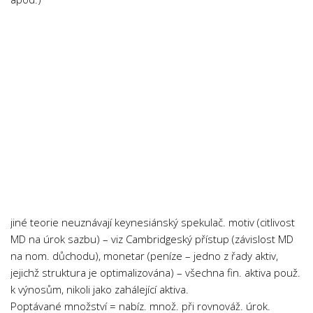
Psychologie a Sociologie
Společenské vědy
Technika
Účetnictví
Zdravotnictví
Zeměpis
Novinky
jiné teorie neuznávají keynesiánský spekulač. motiv (citlivost
MD na úrok sazbu) – viz Cambridgeský přístup (závislost MD
na nom. důchodu), monetar (peníze – jedno z řady aktiv,
jejichž struktura je optimalizována) – všechna fin. aktiva použ.
k výnosům, nikoli jako zahálející aktiva.
Poptávané množství = nabíz. množ. při rovnováž. úrok.