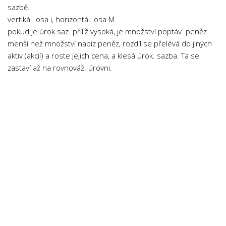
sazbě.
vertikál. osa i, horizontál. osa M
pokud je úrok saz. příliž vysoká, je množství poptáv. peněz
menší než množství nabíz peněz, rozdíl se přelévá do jiných
aktiv (akcií) a roste jejich cena, a klesá úrok. sazba. Ta se
zastaví až na rovnováž. úrovni.