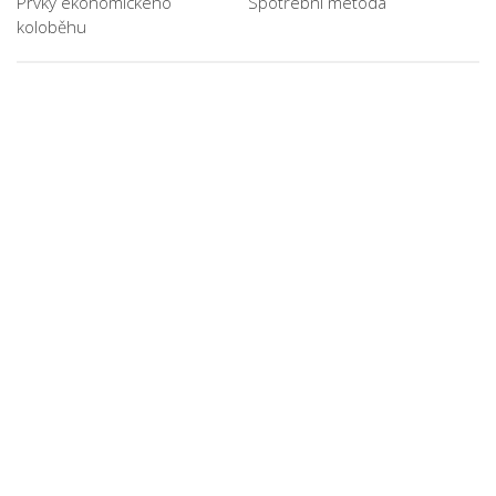
Prvky ekonomického
Spotřební metoda
koloběhu