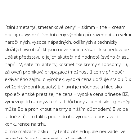
Chemie
Dějepis
Doprava a Logistika
lízání smetany(„smetánkové ceny“ – skimm – the – cream
Ekologie
pricing) – vysoké úvodní ceny výrobku při zavedení – u velmi
nároč• ných, vysoce nápadných, odlišných a technicky
Ekonomie
složitých výrobků, kt jsou novinkami a zákazník si nedovede
Fyzika
udělat představu o jejich skuteč• né hodnotě (svého č• asu
Informatika
např. TV, satelitní antény, kosmetické krémy s liposomy …),
zároveň pronikavá propagace (možnost  cen v př neoč•
Jazyky
ekávaného zájmu o výrobek, vysoká cena udržuje stálou D x
Management
vytížení výrobní kapacity)  hlavní je módnost a hledisko
Marketing
společ• enské prestiže, ne cena – vysoká cena přinese Z,
vymezuje trh – obyvatelé s  důchody a kupní silou (později
Němčina
může p a proniknout na trhy s nižším důchodem)  volba
Občanská nauka
jedné z těchto taktik podle druhu výrobku a postavení
konkurence na trhu
Pedagogika
o maximalizace zisku – fy tento cíl sledují, ale neuvádějí ve
Právo
zprávách (x ztráta goodwill u zákazníka)