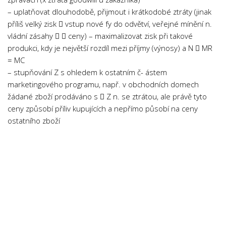
Psychologie a Sociologie
– uplatňovat dlouhodobě, přijmout i krátkodobé ztráty (jinak
příliš velký zisk  vstup nové fy do odvětví, veřejné mínění n.
Společenské vědy
vládní zásahy   ceny) – maximalizovat zisk při takové
Technika
produkci, kdy je největší rozdíl mezi příjmy (výnosy) a N  MR
Účetnictví
= MC
– stupňování Z s ohledem k ostatním č- ástem
Zdravotnictví
marketingového programu, např. v obchodních domech
Zeměpis
žádané zboží prodáváno s  Z n. se ztrátou, ale právě tyto
ceny způsobí příliv kupujících a nepřímo působí na ceny
Novinky
ostatního zboží