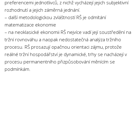
preferencemi jednotlivců, z nichž vycházejí jejich subjektivní
Psychologie a Sociologie
rozhodnutí a jejich záměrná jednání.
Společenské vědy
– další metodologickou zvláštností RŠ je odmítání
matematizace ekonomie
Technika
– na neoklasické ekonomii RŠ nejvíce vadí její soustředění na
Účetnictví
tržní rovnováhu a naopak nedostatečná analýza tržního
Zdravotnictví
procesu. RŠ prosazují opačnou orientaci zájmu, protože
reálné tržní hospodářství je dynamické, trhy se nacházejí v
Zeměpis
procesu permanentního přizpůsobování měnícím se
Novinky
podmínkám.