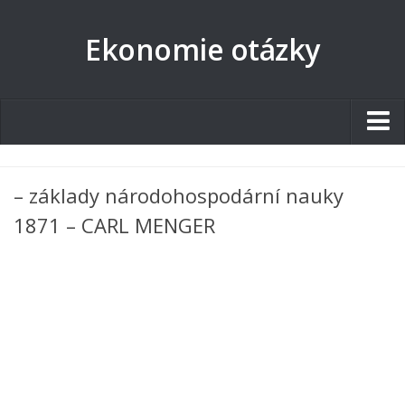
Ekonomie otázky
Studentské.cz
– základy národohospodární nauky
Tematické okruhy
1871 – CARL MENGER
Angličtina
Art
Biologie
Catering a Gastronomie
Český jazyk
Cestovní ruch