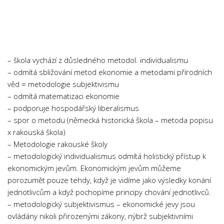
Chemie
Dějepis
Doprava a Logistika
Ekologie
– škola vychází z důsledného metodol. individualismu
Ekonomie
– odmítá sbližování metod ekonomie a metodami přírodních
věd = metodologie subjektivismu
Fyzika
– odmítá matematizaci ekonomie
Informatika
– podporuje hospodářský liberalismus
Jazyky
– spor o metodu (německá historická škola – metoda popisu
x rakouská škola)
Management
– Metodologie rakouské školy
Marketing
– metodologický individualismus odmítá holistický přístup k
Němčina
ekonomickým jevům. Ekonomickým jevům můžeme
porozumět pouze tehdy, když je vidíme jako výsledky konání
Občanská nauka
jednotlivcům a když pochopíme principy chování jednotlivců.
Pedagogika
– metodologický subjektivismus – ekonomické jevy jsou
ovládány nikoli přirozenými zákony, nýbrž subjektivními
Právo