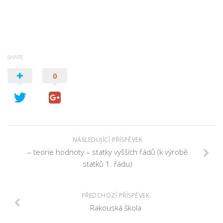
SHARE
0
NÁSLEDUJÍCÍ PŘÍSPĚVEK
– teorie hodnoty – statky vyšších řádů (k výrobě
statků 1. řádu)
PŘEDCHOZÍ PŘÍSPĚVEK
Rakouská škola