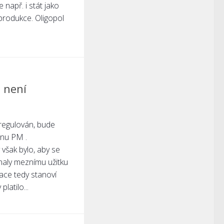
např. i stát jako
 produkce. Oligopol
l není
 regulován, bude
enu PM .
 však bylo, aby se
naly meznímu užitku
ace tedy stanoví
latilo...