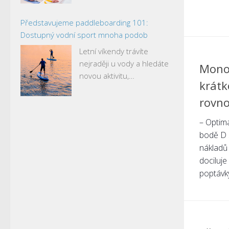
Představujeme paddleboarding 101:
Dostupný vodní sport mnoha podob
Letní víkendy trávíte
nejraději u vody a hledáte
Monop
novou aktivitu,…
krát
rovn
– Optim
bodě D 
nákladů
dociluje
poptávky 