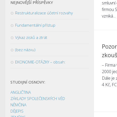
NEJNOVĚJŠÍ PŘÍSPĚVKY
smluvní 
firmou S
Restrukturalizace účetní rozvahy
vzniká...
Fundamentální přístup
Výkaz zisků a ztrát
Pozor
(bez názvu)
zkouš
EKONOMIE-OTÁZKY – obsah:
– Firma 
2000 jed
Dále je 
STUDIJNÍ OSNOVY:
4 Kč, FC
ANGLIČTINA
ZÁKLADY SPOLEČENSKÝCH VĚD
NĚMČINA
DĚJEPIS