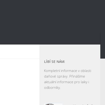
LÍBÍ SE NÁM:
Kompletní informace v oblasti
daňové správy. Přinášíme
aktuální informace pro laiky i
odborníky.