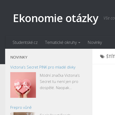
Ekonomie otázky
Vše co
Studentské.cz
Tematické okruhy
Novinky
ŠTÍ
NOVINKY
Victoria’s Secret PINK pro mladé dívky
Módní značka Victoria’s
Secret tu není jen pro
dospělé. Naopak…
Frepro vůně