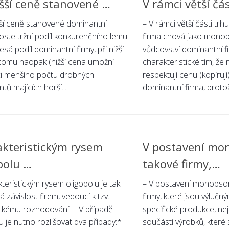
yšší ceně stanovené …
V rámci větší čá
šší ceně stanovené dominantní
– V rámci větší části tr
oste tržní podíl konkurenčního lemu
firma chová jako monop
lesá podíl dominantní firmy, při nižší
vůdcovství dominantní fi
 tomu naopak (nižší cena umožní
charakteristické tím, že 
ci menšího počtu drobných
respektují cenu (kopírují)
tů majících horší...
dominantní firma, proto
kteristickým rysem
V postavení mo
polu …
takové firmy,…
teristickým rysem oligopolu je tak
– V postavení monopso
 závislost firem, vedoucí k tzv.
firmy, které jsou výlučn
ickému rozhodování. – V případě
specifické produkce, nej
u je nutno rozlišovat dva případy:*
součástí výrobků, které 