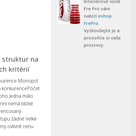
Interiérové vůně
Fre Pro vám
nabízí
eshop
FrePro
.
Vyzkoušejte je a
provoňte si vaše
prostory.
h struktur na
h kritérií
nkurence Monopol
ká konkurencePočet
noho Jedna málo
ní nemá blízké
erencovaný
stupu žádné Velké
my ovlivnit cenu