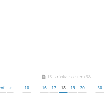
18. stránka z celkem 38
vní
«
...
10
...
16
17
18
19
20
...
30
...