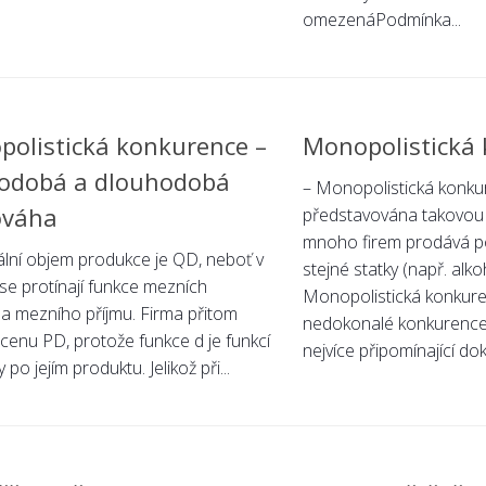
omezenáPodmínka...
olistická konkurence –
Monopolistická
kodobá a dlouhodobá
– Monopolistická konku
ováha
představována takovou s
mnoho firem prodává po
ální objem produkce je QD, neboť v
stejné statky (např. alko
se protínají funkce mezních
Monopolistická konkure
 a mezního příjmu. Firma přitom
nedokonalé konkurence 
 cenu PD, protože funkce d je funkcí
nejvíce připomínající dok
po jejím produktu. Jelikož při...