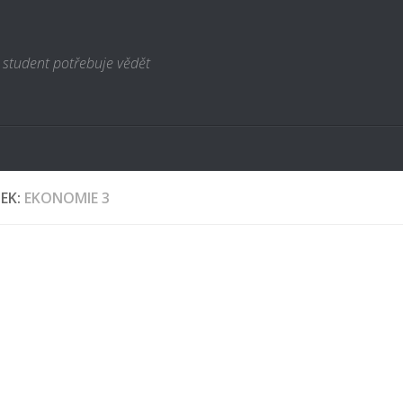
 student potřebuje vědět
TEK:
EKONOMIE 3