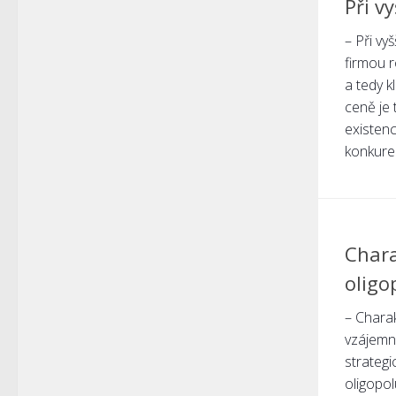
Při v
– Při vy
firmou r
a tedy k
ceně je
existen
konkuren
Chara
oligo
– Charak
vzájemná
strateg
oligopol