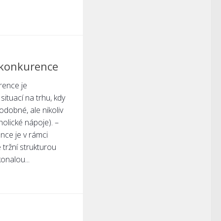
 konkurence
rence je
ituací na trhu, kdy
dobné, ale nikoliv
holické nápoje). –
nce je v rámci
tržní strukturou
onalou...