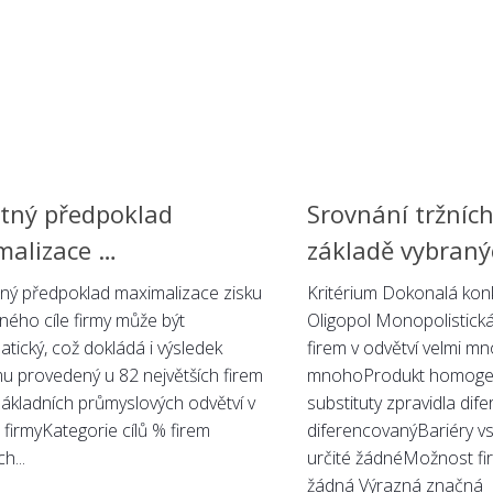
tný předpoklad
Srovnání tržníc
malizace …
základě vybranýc
ný předpoklad maximalizace zisku
Kritérium Dokonalá ko
iného cíle firmy může být
Oligopol Monopolistic
tický, což dokládá i výsledek
firem v odvětví velmi m
u provedený u 82 největších firem
mnohoProdukt homogen
základních průmyslových odvětví v
substituty zpravidla dif
 firmyKategorie cílů % firem
diferencovanýBariéry v
h...
určité žádnéMožnost fir
žádná Výrazná značná