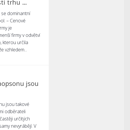
sti trhu …
hu se dominantní
ol. – Cenové
rmy je
menší firmy v odvětví
, kterou určila
že vzhledem...
nopsonu jsou
nu jsou takové
ými odběrateli
častěji určitých
samy nevyrábějí. V