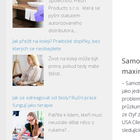
Společnost Fresh
Products s.r.o. která se
pyšní statutem
autorizovaného
distributora,…
Jak přežít na koleji? Praktické doplňky, bez
kterých se neobejdete
Život na koleji může být
Samo
prima, pokud tedy máte
maxi
štěstí…
– Samot
jako jed
Jak se odreagovat od školy? Ruční práce
problema
fungují jako terapie
průzkum
ze čtyř 
Patříte k lidem, kteří musí
USA.Cíle
neustále dělat něco s
rukama?…
sledujícíc