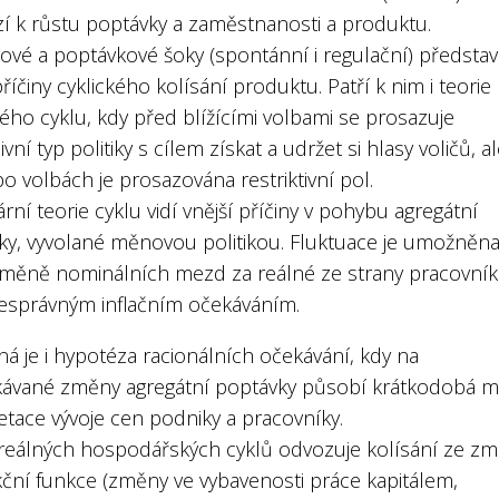
í k růstu poptávky a zaměstnanosti a produktu.
ové a poptávkové šoky (spontánní i regulační) představ
příčiny cyklického kolísání produktu. Patří k nim i teorie
kého cyklu, kdy před blížícími volbami se prosazuje
vní typ politiky s cílem získat a udržet si hlasy voličů, a
o volbách je prosazována restriktivní pol.
ní teorie cyklu vidí vnější příčiny v pohybu agregátní
ky, vyvolané měnovou politikou. Fluktuace je umožněn
áměně nominálních mezd za reálné ze strany pracovní
 nesprávným inflačním očekáváním.
á je i hypotéza racionálních očekávání, kdy na
ávané změny agregátní poptávky působí krátkodobá m
etace vývoje cen podniky a pracovníky.
 reálných hospodářských cyklů odvozuje kolísání ze z
ční funkce (změny ve vybavenosti práce kapitálem,