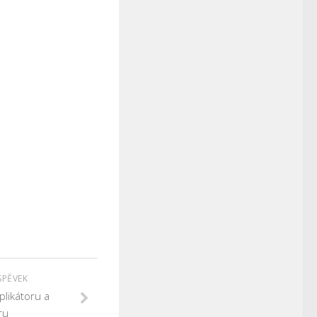
SPĚVEK
plikátoru a
ru