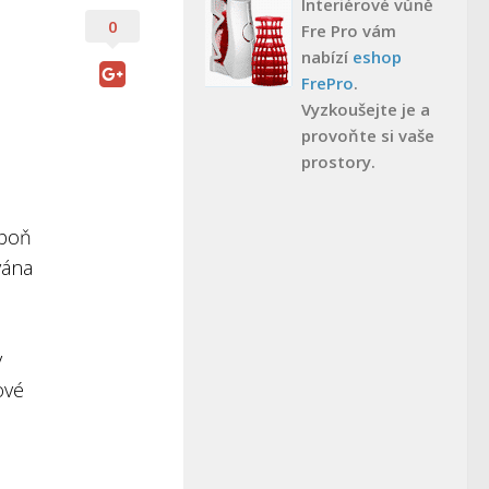
Interiérové vůně
0
Fre Pro vám
nabízí
eshop
FrePro
.
Vyzkoušejte je a
provoňte si vaše
prostory.
spoň
vána
y
ové