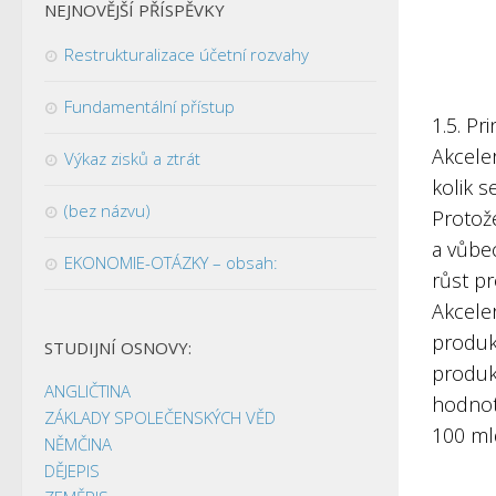
NEJNOVĚJŠÍ PŘÍSPĚVKY
Restrukturalizace účetní rozvahy
Fundamentální přístup
1.5. Pr
Akceler
Výkaz zisků a ztrát
kolik s
(bez názvu)
Protož
a vůbe
EKONOMIE-OTÁZKY – obsah:
růst pr
Akcele
produk
STUDIJNÍ OSNOVY:
produkt
ANGLIČTINA
hodnot
ZÁKLADY SPOLEČENSKÝCH VĚD
100 mld
NĚMČINA
DĚJEPIS