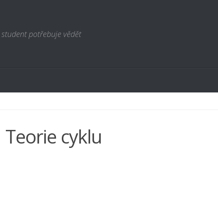
 student potřebuje vědět
. Teorie cyklu