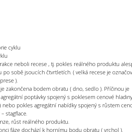
orie cyklu
yklu
rakce neboli recese , tj. pokles reálného produktu ale
 po sobě jsoucích čtvrtletích. ( velká recese je označo
prese ).
 je zakončena bodem obratu ( dno, sedlo ). Příčinou je
 agregátní poptávky spojený s poklesem cenové hladin
ce) nebo pokles agregátní nabídky spojený s růstem cen
 – stagflace.
anze, růst reálného produktu.
onci fáze dochází k hornímu bodu obratu ( vrchol ).