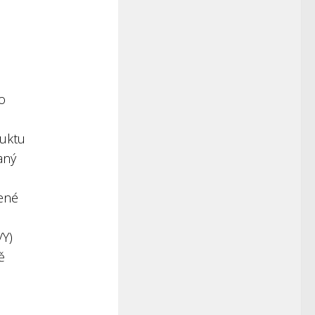
 o
duktu
aný
řené
/Y)
ě