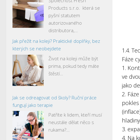
Společnost Fresh
Products s.r.o. která se
pyšní statutem
autorizovaného
distributora,…
Jak přežít na koleji? Praktické doplňky, bez
kterých se neobejdete
1.4. Te
Život na koleji může být
Fáze c
prima, pokud tedy máte
1. Kont
štěstí…
ve dvou
jako de
2. Fáze
Jak se odreagovat od školy? Ruční práce
pokles
fungují jako terapie
(infla
Patříte k lidem, kteří musí
hladiny
neustále dělat něco s
3. exp
rukama?…
4. Na k