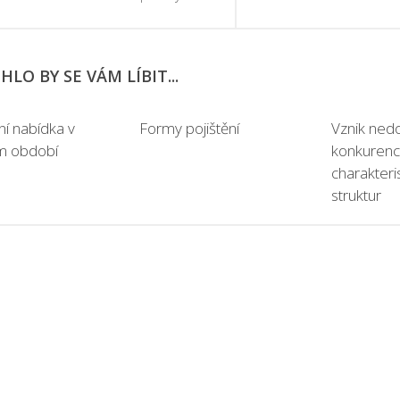
LO BY SE VÁM LÍBIT...
ní nabídka v
Formy pojištění
Vznik ned
m období
konkurenc
charakteris
struktur