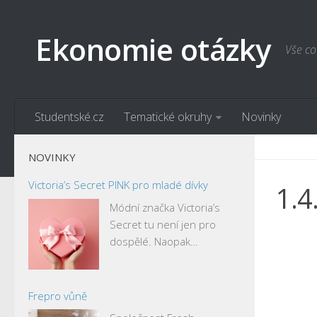
Ekonomie otázky
Vše co
Studentské.cz
Tematické okruhy
Novinky
NOVINKY
Victoria’s Secret PINK pro mladé dívky
1.4
Módní značka Victoria’s
Secret tu není jen pro
dospělé. Naopak…
Frepro vůně