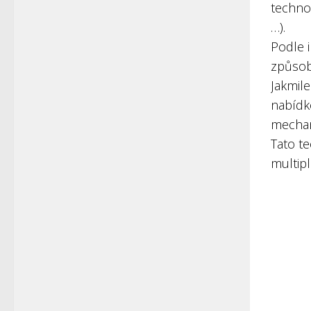
techno
…).
Podle 
způsob
Jakmile
nabídk
mechani
Tato te
multipl