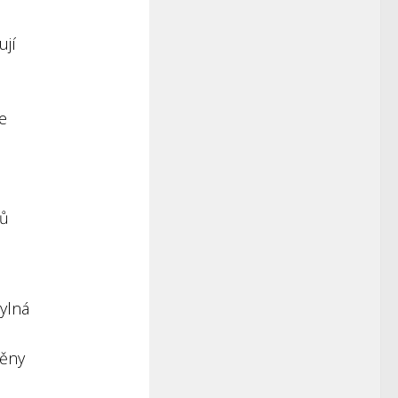
ují
le
a
ků
ylná
měny