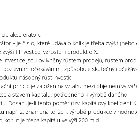
incip akcelerátoru
átor – je číslo, které udává o kolik je třeba zvýšit (nebo
e zvýší ) Investice, vzroste-li produkt o X.
e Investice jsou ovlivněny růstem prodejů, růstem pro
c pozitivními očekáváními, způsobuje skutečný i očekáv
oduktu násobný růst investic.
rační princip je založen na vztahu mezi objemem vytvá
ce a stavem kapitálu, potřebného k výrobě daného
u. Dosahuje-li tento poměr (tzv. kapitálový koeficient K
u např. 2, znamená to, že k výrobě produkce v hodnot
 korun je třeba kapitálu ve výši 200 mld.