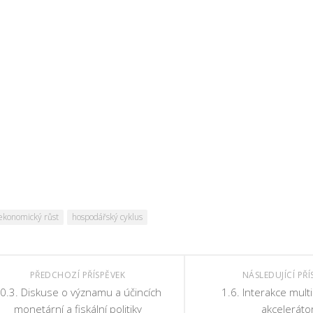
ekonomický růst
hospodářský cyklus
PŘEDCHOZÍ PŘÍSPĚVEK
NÁSLEDUJÍCÍ PŘÍ
0.3. Diskuse o významu a účincích
1.6. Interakce multi
monetární a fiskální politiky
akceleráto