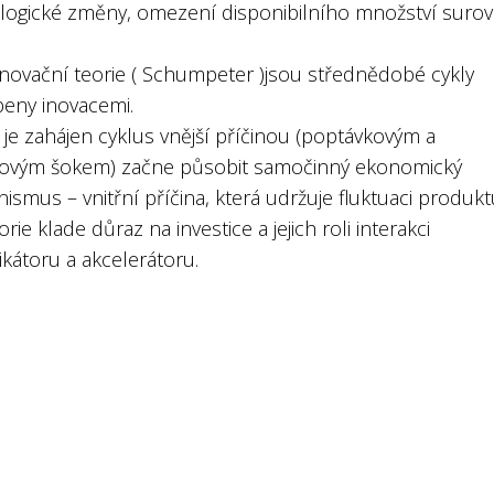
logické změny, omezení disponibilního množství surovi
inovační teorie ( Schumpeter )jsou střednědobé cykly
eny inovacemi.
 je zahájen cyklus vnější příčinou (poptávkovým a
ovým šokem) začne působit samočinný ekonomický
smus – vnitřní příčina, která udržuje fluktuaci produkt
orie klade důraz na investice a jejich roli interakci
ikátoru a akcelerátoru.