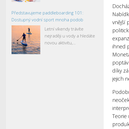
Docház
Představujeme paddleboarding 101:
Nabídk
Dostupný vodní sport mnoha podob
vnější 
Letní víkendy trávíte
politic
nejraději u vody a hledáte
expanzi
novou aktivitu,…
ihned p
Monetár
poptáv
díky z
jejich
Podobn
neoček
interpr
Teorie
produk