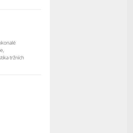
okonalé
e,
tika tržních