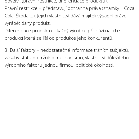
odvětví. (právní restrikce, diferenciace produktu).
Právní restrikce − představují ochranná práva (známky – Coca
Cola, Škoda …). Jejich vlastnictví dává majiteli výsadní právo
vyrábět daný produkt.
Diferenciace produktu – každý výrobce přichází na trh s
produkcí která se liší od produkce jeho konkurentů.
3. Další faktory – nedostatečné informace tržních subjektů,
zásahy státu do tržního mechanismu, vlastnictví důležitého
výrobního faktoru jednou firmou, politické okolnosti.