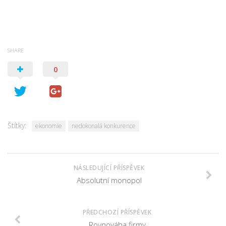
SHARE
0
Štítky:
ekonomie
nedokonalá konkurence
NÁSLEDUJÍCÍ PŘÍSPĚVEK
Absolutní monopol
PŘEDCHOZÍ PŘÍSPĚVEK
Rovnováha firmy