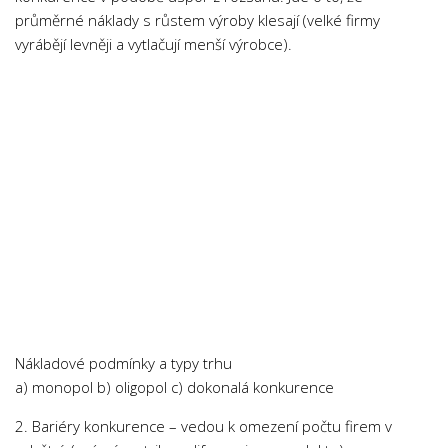
Psychologie a Sociologie
průměrné náklady s růstem výroby klesají (velké firmy
vyrábějí levněji a vytlačují menší výrobce).
Společenské vědy
Technika
Účetnictví
Zdravotnictví
Zeměpis
Novinky
Nákladové podmínky a typy trhu
a) monopol b) oligopol c) dokonalá konkurence
2. Bariéry konkurence – vedou k omezení počtu firem v