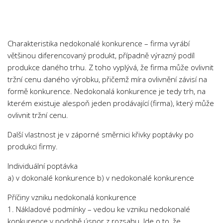
Chemie
Dějepis
Doprava a Logistika
Charakteristika nedokonalé konkurence – firma vyrábí
Ekologie
většinou diferencovaný produkt, případně výrazný podíl
produkce daného trhu. Z toho vyplývá, že firma může ovlivnit
Ekonomie
tržní cenu daného výrobku, přičemž míra ovlivnění závisí na
Fyzika
formě konkurence. Nedokonalá konkurence je tedy trh, na
Informatika
kterém existuje alespoň jeden prodávající (firma), který může
ovlivnit tržní cenu.
Jazyky
Management
Další vlastnost je v záporné směrnici křivky poptávky po
produkci firmy.
Marketing
Individuální poptávka
Němčina
a) v dokonalé konkurence b) v nedokonalé konkurence
Občanská nauka
Příčiny vzniku nedokonalá konkurence
Pedagogika
1. Nákladové podmínky – vedou ke vzniku nedokonalé
Právo
konkurence v podobě úspor z rozsahu. Jde o to, že