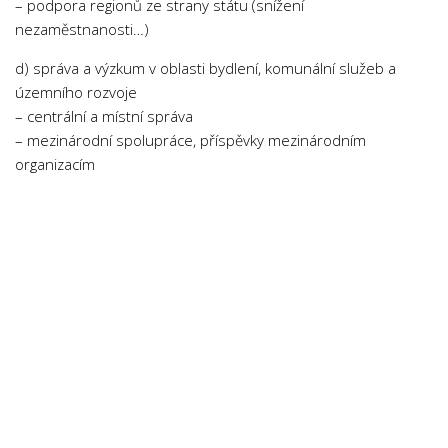
– podpora regionů ze strany státu (snížení
Psychologie a Sociologie
nezaměstnanosti…)
Společenské vědy
d) správa a výzkum v oblasti bydlení, komunální služeb a
Technika
územního rozvoje
– centrální a místní správa
Účetnictví
– mezinárodní spolupráce, příspěvky mezinárodním
Zdravotnictví
organizacím
Zeměpis
Novinky