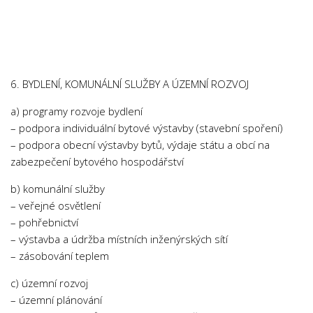
Chemie
Dějepis
Doprava a Logistika
Ekologie
6. BYDLENÍ, KOMUNÁLNÍ SLUŽBY A ÚZEMNÍ ROZVOJ
Ekonomie
a) programy rozvoje bydlení
Fyzika
– podpora individuální bytové výstavby (stavební spoření)
Informatika
– podpora obecní výstavby bytů, výdaje státu a obcí na
zabezpečení bytového hospodářství
Jazyky
Management
b) komunální služby
– veřejné osvětlení
Marketing
– pohřebnictví
Němčina
– výstavba a údržba místních inženýrských sítí
– zásobování teplem
Občanská nauka
Pedagogika
c) územní rozvoj
– územní plánování
Právo