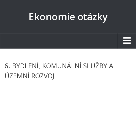
Ekonomie otázky
Studentské.cz
6. BYDLENÍ, KOMUNÁLNÍ SLUŽBY A
Tematické okruhy
ÚZEMNÍ ROZVOJ
Angličtina
Art
Biologie
Catering a Gastronomie
Český jazyk
Cestovní ruch