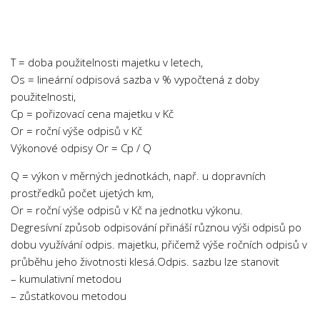
Chemie
Dějepis
Doprava a Logistika
T = doba použitelnosti majetku v letech,
Ekologie
Os = lineární odpisová sazba v % vypočtená z doby
použitelnosti,
Ekonomie
Cp = pořizovací cena majetku v Kč
Fyzika
Or = roční výše odpisů v Kč
Informatika
Výkonové odpisy Or = Cp / Q
Jazyky
Q = výkon v měrných jednotkách, např. u dopravních
Management
prostředků počet ujetých km,
Or = roční výše odpisů v Kč na jednotku výkonu.
Marketing
Degresívní způsob odpisování přináší různou výši odpisů po
Němčina
dobu využívání odpis. majetku, přičemž výše ročních odpisů v
průběhu jeho životnosti klesá.Odpis. sazbu lze stanovit
Občanská nauka
– kumulativní metodou
Pedagogika
– zůstatkovou metodou
Právo