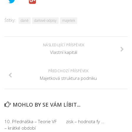
Štítky:
daně
daňové odpisy
majetek
NÁSLEDUJÍCÍ PŘÍSPĚVEK
Vlastní kapitál
PŘEDCHOZÍ PŘÍSPĚVEK
Majetková struktura podniku
MOHLO BY SE VÁM LÍBIT...
10. Přednáška – Teorie VF
zisk – hodnota fy …
– krátké období