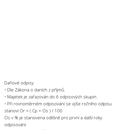
Psychologie a Sociologie
Společenské vědy
Technika
Účetnictví
Zdravotnictví
Zeměpis
Novinky
Daňové odpisy
• Dle Zákona o daních z příjmů.
• Majetek je zařazován do 6 odpisových skupin.
• Při rovnoměrném odpisování se výše ročního odpisu
stanoví Or = ( Cp × Os ) / 100
Os v % je stanovena odlišně pro první a další roky
odpisování.