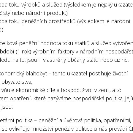
oda toku výrobků a služeb (výsledkem je nějaký ukazate
 čistý nebo národní produkt)
oda toku peněžních prostředků (výsledkem je národní
d)
celková peněžní hodnota toku statků a služeb vytvořen
bdobí (1 rok) výrobními faktory v národním hospodářst
edu na to, jsou-li vlastněny občany státu nebo cizinci.
konomický blahobyt – tento ukazatel postihuje životní
 obyvatelstva.
livňuje ekonomické cíle a hospod. život v zemi, a to
em opatření, které nazýváme hospodářská politika. Její
 jsou:
tární politika – peněžní a úvěrová politika, opatřeními,
 se ovlivňuje množství peněz v politice u nás provádí 