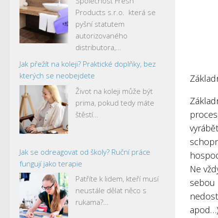
Společnost Fresh
Products s.r.o. která se
pyšní statutem
autorizovaného
distributora,…
Jak přežít na koleji? Praktické doplňky, bez
kterých se neobejdete
Základ
Život na koleji může být
Základ
prima, pokud tedy máte
proces
štěstí…
vyrábět
schopno
Jak se odreagovat od školy? Ruční práce
hospod
fungují jako terapie
Ne vždy
Patříte k lidem, kteří musí
sebou p
neustále dělat něco s
nedost
rukama?…
apod…).