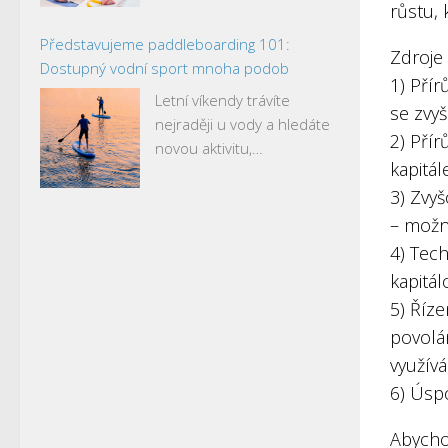
růstu, 
Představujeme paddleboarding 101:
Zdroje
Dostupný vodní sport mnoha podob
1) Přír
Letní víkendy trávíte
se zvy
nejraději u vody a hledáte
2) Přír
novou aktivitu,…
kapitál
3) Zvyš
– možno
4) Tec
kapitál
5) Říze
povolán
využívá
6) Úspo
Abycho