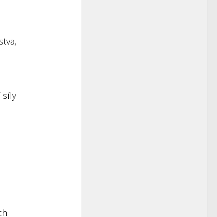
stva,
 síly
ch