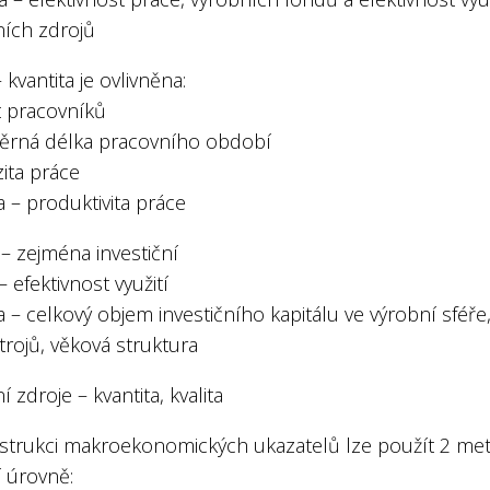
ních zdrojů
 kvantita je ovlivněna:
t pracovníků
ěrná délka pracovního období
zita práce
ta – produktivita práce
 – zejména investiční
 – efektivnost využití
a – celkový objem investičního kapitálu ve výrobní sféře
trojů, věková struktura
í zdroje – kvantita, kvalita
nstrukci makroekonomických ukazatelů lze použít 2 me
 úrovně: