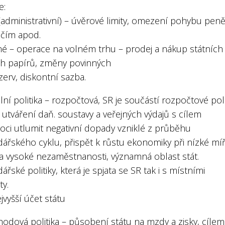
e:
(administrativní) – úvěrové limity, omezení pohybu pen
ičím apod.
é – operace na volném trhu – prodej a nákup státních
h papírů, změny povinných
zerv, diskontní sazba.
ální politika – rozpočtová, SR je součástí rozpočtové poli
utváření daň. soustavy a veřejných výdajů s cílem
ci utlumit negativní dopady vzniklé z průběhu
ářského cyklu, přispět k růstu ekonomiky při nízké mí
 a vysoké nezaměstnanosti, významná oblast stát.
řské politiky, která je spjata se SR tak i s místními
ty.
jvyšší účet státu
odová politika – působení státu na mzdy a zisky, cílem