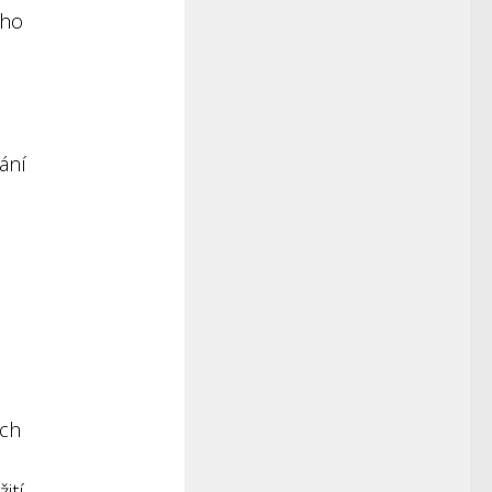
ího
ání
ích
ití