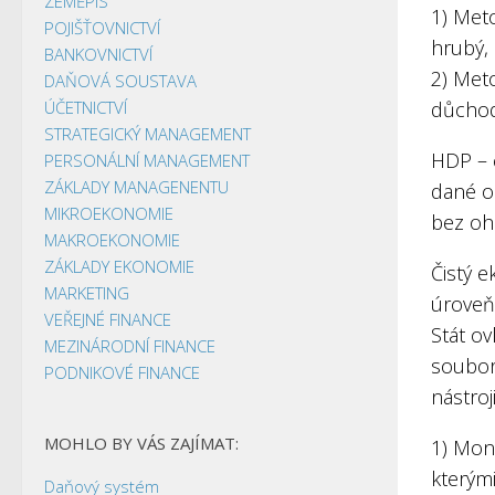
ZEMĚPIS
1) Met
POJIŠŤOVNICTVÍ
hrubý,
BANKOVNICTVÍ
2) Met
DAŇOVÁ SOUSTAVA
ÚČETNICTVÍ
důcho
STRATEGICKÝ MANAGEMENT
HDP – 
PERSONÁLNÍ MANAGEMENT
ZÁKLADY MANAGENENTU
dané o
MIKROEKONOMIE
bez ohl
MAKROEKONOMIE
ZÁKLADY EKONOMIE
Čistý e
MARKETING
úroveň
VEŘEJNÉ FINANCE
Stát ov
MEZINÁRODNÍ FINANCE
soubor
PODNIKOVÉ FINANCE
nástroji
MOHLO BY VÁS ZAJÍMAT:
1) Mone
kterými
Daňový systém