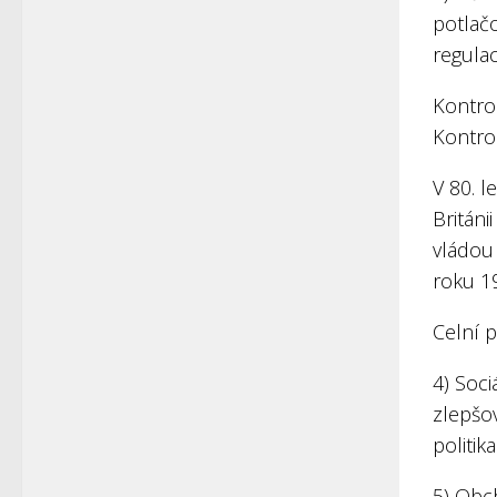
potlačo
regula
Kontro
Kontro
V 80. l
Británi
vládou
roku 1
Celní p
4) Soci
zlepšo
politi
5) Obch