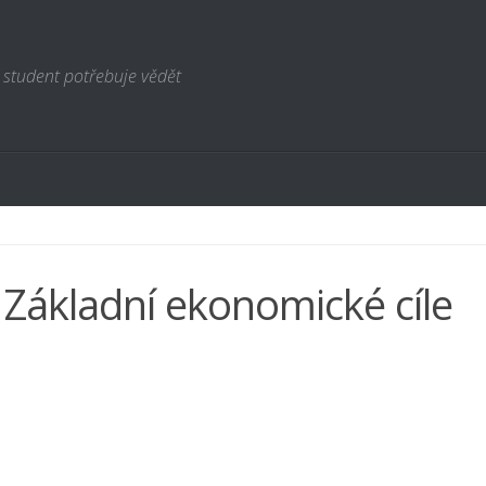
 student potřebuje vědět
 Základní ekonomické cíle