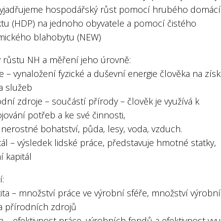
vyjadřujeme hospodářský růst pomocí hrubého domác
tu (HDP) na jednoho obyvatele a pomocí čistého
ického blahobytu (NEW)
y růstu NH a měření jeho úrovně:
e – vynaložení fyzické a duševní energie člověka na získ
a služeb
odní zdroje – součástí přírody – člověk je využívá k
ování potřeb a ke své činnosti,
e nerostné bohatství, půda, lesy, voda, vzduch.
tál – výsledek lidské práce, představuje hmotné statky,
í kapitál
:
ita – množství práce ve výrobní sféře, množství výrobn
a přírodních zdrojů
ta – efektivnost práce, výrobních fondů a efektivnost využ