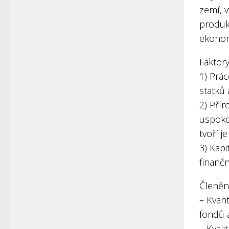
zemí, 
produk
ekonom
Faktor
1) Prác
statků 
2) Přír
uspokoj
tvoří j
3) Kapi
finančn
Členění
– Kvant
fondů 
– Kvali