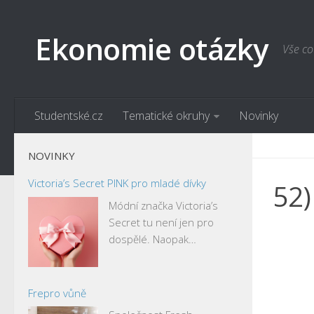
Ekonomie otázky
Vše co
Studentské.cz
Tematické okruhy
Novinky
NOVINKY
Victoria’s Secret PINK pro mladé dívky
52)
Módní značka Victoria’s
Secret tu není jen pro
dospělé. Naopak…
Frepro vůně