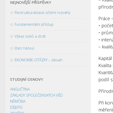
NEJNOVĚJŠÍ PŘÍSPĚVKY
přírod
Restrukturalizace účetní rozvahy
Práce –
Fundamentální přístup
• poče
• prům
Výkaz zisků a ztrát
• inten
– kvali
(bez názvu)
Kapitál
EKONOMIE-OTÁZKY – obsah:
Kvalita
Kvantit
podíl s
STUDIJNÍ OSNOVY:
ANGLIČTINA
Přírodn
ZÁKLADY SPOLEČENSKÝCH VĚD
NĚMČINA
Při ko
DĚJEPIS
měření