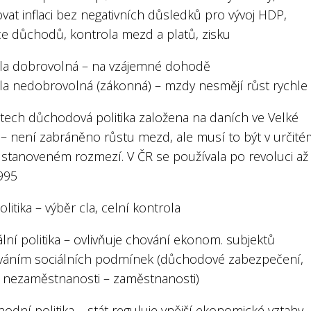
vat inflaci bez negativních důsledků pro vývoj HDP,
ce důchodů, kontrola mezd a platů, zisku
la dobrovolná – na vzájemné dohodě
la nedobrovolná (zákonná) – mzdy nesmějí růst rychle
etech důchodová politika založena na daních ve Velké
i – není zabráněno růstu mezd, ale musí to být v určité
 stanoveném rozmezí. V ČR se používala po revoluci až
995
olitika – výběr cla, celní kontrola
ální politika – ovlivňuje chování ekonom. subjektů
váním sociálních podmínek (důchodové zabezpečení,
ka nezaměstnanosti – zaměstnanosti)
odní politika – stát reguluje vnější ekonomické vztahy