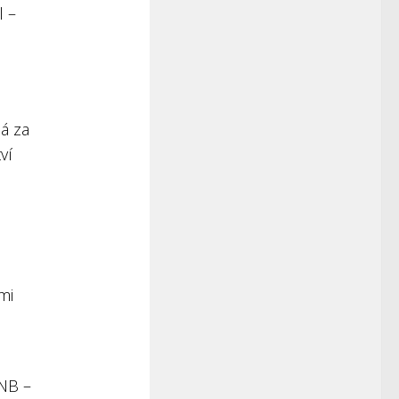
l –
á za
ví
mi
ČNB –