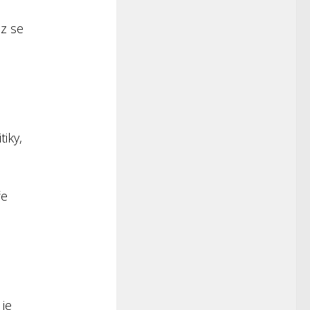
ěz se
tiky,
ře
 je