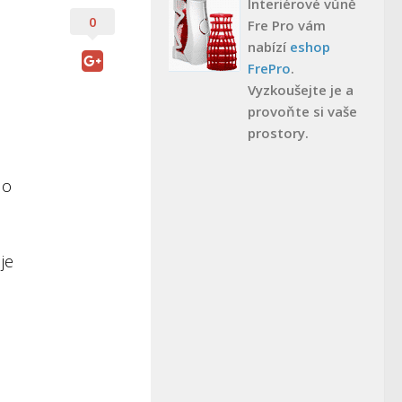
Interiérové vůně
0
Fre Pro vám
nabízí
eshop
FrePro
.
Vyzkoušejte je a
provoňte si vaše
prostory.
 o
je