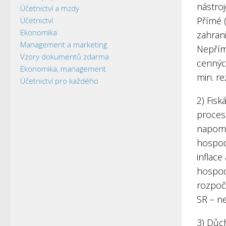
nástroj
Účetnictví a mzdy
Přímé 
Účetnictví
Ekonomika
zahran
Management a marketing
Nepřím
Vzory dokumentů zdarma
cennýc
Ekonomika, management
min. re
Účetnictví pro každého
2) Fisk
proces 
napomo
hospod
inflace
hospodá
rozpoč
SR – ne
3) Důch