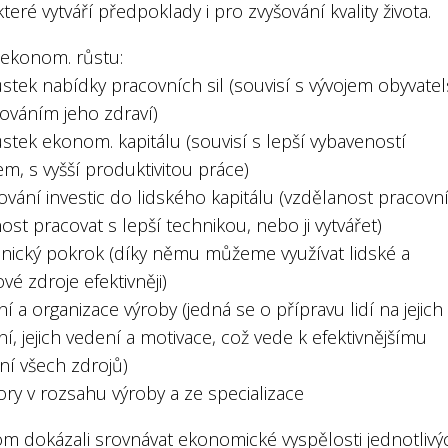
které vytváří předpoklady i pro zvyšování kvality života.
 ekonom. růstu:
ůstek nabídky pracovních sil (souvisí s vývojem obyvatel
šováním jeho zdraví)
ůstek ekonom. kapitálu (souvisí s lepší vybaveností
em, s vyšší produktivitou práce)
ování investic do lidského kapitálu (vzdělanost pracovní
st pracovat s lepší technikou, nebo ji vytvářet)
hnický pokrok (díky němu můžeme využívat lidské a
ové zdroje efektivněji)
ní a organizace výroby (jedná se o přípravu lidí na jejich
í, jejich vedení a motivace, což vede k efektivnějšímu
ní všech zdrojů)
ry v rozsahu výroby a ze specializace
m dokázali srovnávat ekonomické vyspělosti jednotlivý