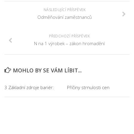
NÁSLEDUJÍCÍ PŘÍSPĚVEK
Odměňování zaměstnanců
PŘEDCHOZÍ PŘÍSPĚVEK
N na 1 výrobek – zákon hromadění
MOHLO BY SE VÁM LÍBIT...
3 Základní zdroje bariér:
Příčiny strnulosti cen