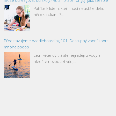
Jak se odreagovat od školy? Ruční práce fungují jako terapie
Patříte k lidem, kteří musí neustále dělat
něco s rukama?…
Představujeme paddleboarding 101: Dostupný vodní sport
mnoha podob
Letní víkendy trávíte nejraději u vody a
hledáte novou aktivitu,…