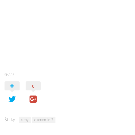
SHARE
0
Štítky:
ceny
ekonomie 3