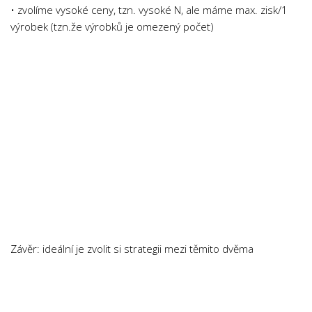
• zvolíme vysoké ceny, tzn. vysoké N, ale máme max. zisk/1
Psychologie a Sociologie
výrobek (tzn.že výrobků je omezený počet)
Společenské vědy
Technika
Účetnictví
Zdravotnictví
Zeměpis
Novinky
Závěr: ideální je zvolit si strategii mezi těmito dvěma