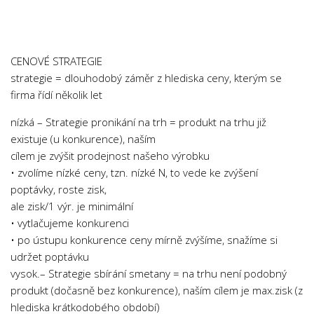
Chemie
Dějepis
Doprava a Logistika
CENOVÉ STRATEGIE
Ekologie
strategie = dlouhodobý záměr z hlediska ceny, kterým se
firma řídí několik let
Ekonomie
Fyzika
nízká – Strategie pronikání na trh = produkt na trhu již
existuje (u konkurence), naším
Informatika
cílem je zvýšit prodejnost našeho výrobku
Jazyky
• zvolíme nízké ceny, tzn. nízké N, to vede ke zvýšení
Management
poptávky, roste zisk,
ale zisk/1 výr. je minimální
Marketing
• vytlačujeme konkurenci
Němčina
• po ústupu konkurence ceny mírně zvýšíme, snažíme si
udržet poptávku
Občanská nauka
vysok.– Strategie sbírání smetany = na trhu není podobný
Pedagogika
produkt (dočasně bez konkurence), naším cílem je max.zisk (z
Právo
hlediska krátkodobého období)