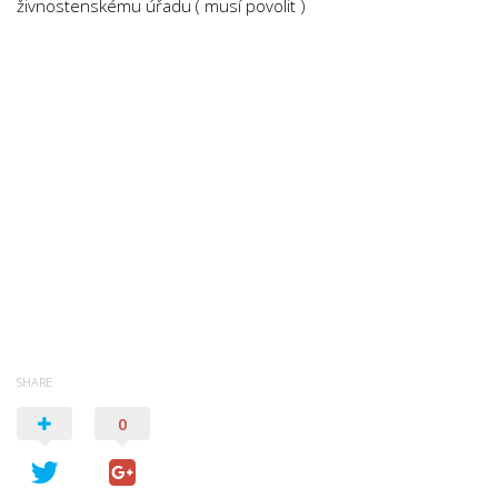
živnostenskému úřadu ( musí povolit )
Psychologie a Sociologie
Společenské vědy
Technika
Účetnictví
Zdravotnictví
Zeměpis
Novinky
SHARE
0