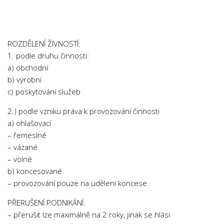
Chemie
Dějepis
Doprava a Logistika
ROZDĚLENÍ ŽIVNOSTÍ:
Ekologie
1. podle druhu činnosti:
a) obchodní
Ekonomie
b) výrobní
Fyzika
c) poskytování služeb
Informatika
2.) podle vzniku práva k provozování činnosti
Jazyky
a) ohlašovací
Management
– řemeslné
– vázané
Marketing
– volné
Němčina
b) koncesované
– provozování pouze na udělení koncese
Občanská nauka
Pedagogika
PŘERUŠENÍ PODNIKÁNÍ:
– přerušit lze maximálně na 2 roky, jinak se hlásí
Právo