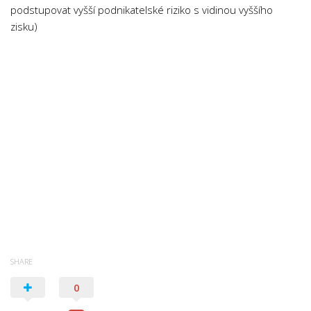
podstupovat vyšší podnikatelské riziko s vidinou vyššího
Psychologie a Sociologie
zisku)
Společenské vědy
Technika
Účetnictví
Zdravotnictví
Zeměpis
Novinky
SHARE
0