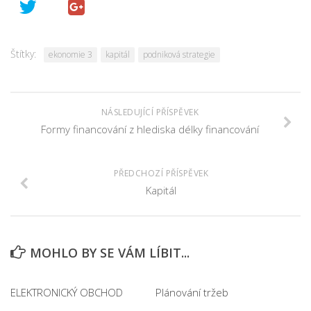
Štítky:
ekonomie 3
kapitál
podniková strategie
NÁSLEDUJÍCÍ PŘÍSPĚVEK
Formy financování z hlediska délky financování
PŘEDCHOZÍ PŘÍSPĚVEK
Kapitál
MOHLO BY SE VÁM LÍBIT...
ELEKTRONICKÝ OBCHOD
Plánování tržeb