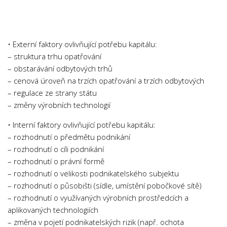
Chemie
Dějepis
Doprava a Logistika
• Externí faktory ovlivňující potřebu kapitálu:
Ekologie
– struktura trhu opatřování
– obstarávání odbytových trhů
Ekonomie
– cenová úroveň na trzích opatřování a trzích odbytových
Fyzika
– regulace ze strany státu
Informatika
– změny výrobních technologií
Jazyky
• Interní faktory ovlivňující potřebu kapitálu:
Management
– rozhodnutí o předmětu podnikání
– rozhodnutí o cíli podnikání
Marketing
– rozhodnutí o právní formě
Němčina
– rozhodnutí o velikosti podnikatelského subjektu
– rozhodnutí o působišti (sídle, umístění pobočkové sítě)
Občanská nauka
– rozhodnutí o využívaných výrobních prostředcích a
Pedagogika
aplikovaných technologiích
Právo
– změna v pojetí podnikatelských rizik (např. ochota