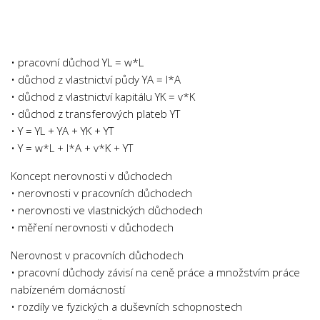
Chemie
Dějepis
Doprava a Logistika
• pracovní důchod YL = w*L
Ekologie
• důchod z vlastnictví půdy YA = I*A
• důchod z vlastnictví kapitálu YK = v*K
Ekonomie
• důchod z transferových plateb YT
Fyzika
• Y = YL + YA + YK + YT
Informatika
• Y = w*L + I*A + v*K + YT
Jazyky
Koncept nerovnosti v důchodech
Management
• nerovnosti v pracovních důchodech
• nerovnosti ve vlastnických důchodech
Marketing
• měření nerovnosti v důchodech
Němčina
Nerovnost v pracovních důchodech
Občanská nauka
• pracovní důchody závisí na ceně práce a množstvím práce
Pedagogika
nabízeném domácností
• rozdíly ve fyzických a duševních schopnostech
Právo