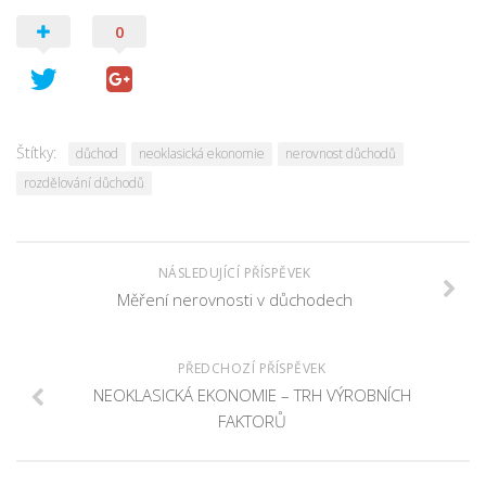
0
Štítky:
důchod
neoklasická ekonomie
nerovnost důchodů
rozdělování důchodů
NÁSLEDUJÍCÍ PŘÍSPĚVEK
Měření nerovnosti v důchodech
PŘEDCHOZÍ PŘÍSPĚVEK
NEOKLASICKÁ EKONOMIE – TRH VÝROBNÍCH
FAKTORŮ