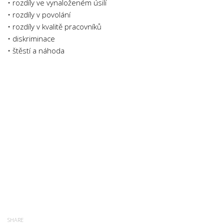
• rozdíly ve vynaloženém úsilí
Psychologie a Sociologie
• rozdíly v povolání
Společenské vědy
• rozdíly v kvalitě pracovníků
• diskriminace
Technika
• štěstí a náhoda
Účetnictví
Zdravotnictví
Zeměpis
Novinky
SHARE