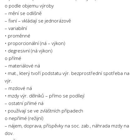
o podle objemu výroby
– mění se odlišně
– fixní – vkládají se jednorázově
– variabilní
• proměnné
• proporcionální (ná – výkon)
• degresivní (ná výkon)
o přímé
– materiálové ná
• mat., který tvoří podstatu výr. bezprostřední spotřeba na
výr.
– mzdové ná
• mzdy výr. dělníků – přímo se podílejí
– ostatní přímé ná
• používají se ve zvláštních případech
o nepřímé (režijní)
– nájem, doprava, příspěvky na soc. zab., náhrada mzdy na
dov.