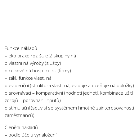
Funkce nákladů
– eko praxe rozlišuje 2 skupiny ná
o vlastní ná výroby (služby)
o celkové ná hosp. celku (firmy)
– zákl. funkce vlast. ná
o evidenční (struktura vlast. ná, eviduje a oceňuje ná položky)
o srovnávací – komparativní (hodnotí jednotl. kombinace užití
zdrojů – porovnání inputů)
o stimulační (souvisí se systémem hmotné zainteresovanosti
zaměstnanců)
Členění nákladů
– podle účelu vynaložení