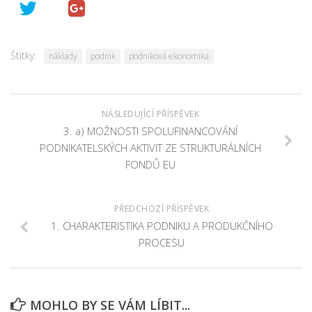
Štítky:
náklady
podnik
podniková ekonomika
NÁSLEDUJÍCÍ PŘÍSPĚVEK
3. a) MOŽNOSTI SPOLUFINANCOVÁNÍ
PODNIKATELSKÝCH AKTIVIT ZE STRUKTURÁLNÍCH
FONDŮ EU
PŘEDCHOZÍ PŘÍSPĚVEK
1. CHARAKTERISTIKA PODNIKU A PRODUKČNÍHO
PROCESU
MOHLO BY SE VÁM LÍBIT...