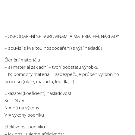
Chemie
Dějepis
Doprava a Logistika
Ekologie
HOSPODAŘENÍ SE SUROVINAMI A MATERIÁLEM, NÁKLADY
Ekonomie
– souvisí s kvalitou hospodaření (s výší nákladů)
Fyzika
Členění materiálu
Informatika
– a) materiál základní – tvoří podstatu výrobku
Jazyky
– b) pomocný materiál – zabezpečuje průběh výrobního
Management
procesu (oleje, mazadla, lepidla,…)
Marketing
Ukazatel (koeficient) nákladovosti
Kn = N / V
Němčina
N = ná na výkony
Občanská nauka
V = výkony podniku
Pedagogika
Efektivnost podniku
Právo
– jak posuzujeme afektivnost