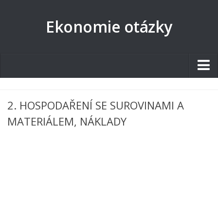
Ekonomie otázky
Studentské.cz
2. HOSPODAŘENÍ SE SUROVINAMI A
Tematické okruhy
MATERIÁLEM, NÁKLADY
Angličtina
Art
Biologie
Catering a Gastronomie
Český jazyk
Cestovní ruch