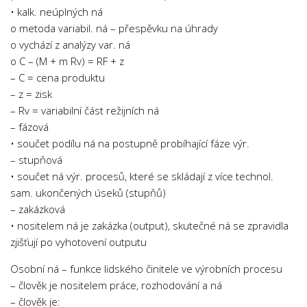
• kalk. neúplných ná
o metoda variabil. ná – přespěvku na úhrady
o vychází z analýzy var. ná
o C – (M + m Rv) = RF + z
– C = cena produktu
– z = zisk
– Rv = variabilní část režijních ná
– fázová
• součet podílu ná na postupně probíhající fáze výr.
– stupňová
• součet ná výr. procesů, které se skládají z více technol.
sam. ukončených úseků (stupňů)
– zakázková
• nositelem ná je zakázka (output), skutečné ná se zpravidla
zjišťují po vyhotovení outputu
Osobní ná – funkce lidského činitele ve výrobních procesu
– člověk je nositelem práce, rozhodování a ná
– člověk je: