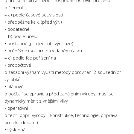
o pro kontrolu a rozbor hospodárnosti výr. procesů
o členění:
– a) podle časové souvislosti
• předběžné kalk. (před výr.)
• dodatečné
– b) podle účelu
• postupné (pro jednotl. výr. fáze)
• průběžné (souhrn ná v daném čase)
– c) podle fce pořízení ná
• propočtové
o zásadní význam využití metody porovnání 2 sousedních
výrobků
• plánové
o počítají se zpravidla před zahájením výroby, musí se
dynamicky měnit s vnějšími vlivy
• operativní
o tech. připr. výroby – konstrukce, technologie, příprava
projekt. dokum.)
• výsledná