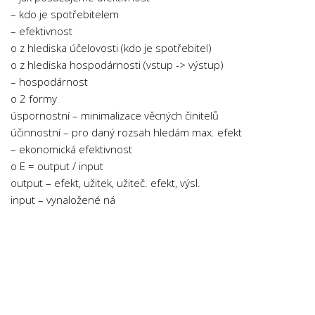
Psychologie a Sociologie
– kdo je spotřebitelem
– efektivnost
Společenské vědy
o z hlediska účelovosti (kdo je spotřebitel)
Technika
o z hlediska hospodárnosti (vstup -> výstup)
– hospodárnost
Účetnictví
o 2 formy
Zdravotnictví
úspornostní – minimalizace věcných činitelů
Zeměpis
účinnostní – pro daný rozsah hledám max. efekt
– ekonomická efektivnost
Novinky
o E = output / input
output – efekt, užitek, užiteč. efekt, výsl.
input – vynaložené ná