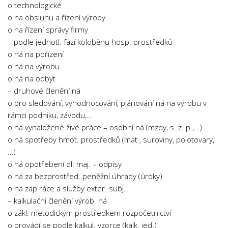
o technologické
o na obsluhu a řízení výroby
o na řízení správy firmy
– podle jednotl. fází koloběhu hosp. prostředků
o ná na pořízení
o ná na výrobu
o ná na odbyt
– druhové členění ná
o pro sledování, vyhodnocování, plánování ná na výrobu v
rámci podniku, závodu,…
o ná vynaložené živé práce – osobní ná (mzdy, s. z. p.,…)
o ná spotřeby hmot. prostředků (mat., suroviny, polotovary,
…)
o ná opotřebení dl. maj. – odpisy
o ná za bezprostřed. peněžní úhrady (úroky)
o ná zap ráce a služby exter. subj.
– kalkulační členění výrob. ná
o zákl. metodickým prostředkem rozpočetnictví
o provádí se podle kalkul. vzorce (kalk. jed.)