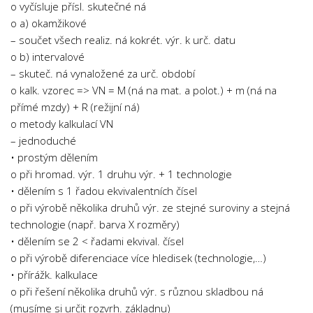
o vyčísluje přísl. skutečné ná
o a) okamžikové
– součet všech realiz. ná kokrét. výr. k urč. datu
o b) intervalové
– skuteč. ná vynaložené za urč. období
o kalk. vzorec => VN = M (ná na mat. a polot.) + m (ná na
přímé mzdy) + R (režijní ná)
o metody kalkulací VN
– jednoduché
• prostým dělením
o při hromad. výr. 1 druhu výr. + 1 technologie
• dělením s 1 řadou ekvivalentních čísel
o při výrobě několika druhů výr. ze stejné suroviny a stejná
technologie (např. barva X rozměry)
• dělením se 2 < řadami ekvival. čísel
o při výrobě diferenciace více hledisek (technologie,…)
• přírážk. kalkulace
o při řešení několika druhů výr. s různou skladbou ná
(musíme si určit rozvrh. základnu)