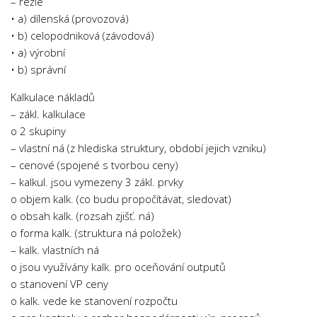
– režie
• a) dílenská (provozová)
• b) celopodniková (závodová)
• a) výrobní
• b) správní
Kalkulace nákladů
– zákl. kalkulace
o 2 skupiny
– vlastní ná (z hlediska struktury, období jejich vzniku)
– cenové (spojené s tvorbou ceny)
– kalkul. jsou vymezeny 3 zákl. prvky
o objem kalk. (co budu propočítávat, sledovat)
o obsah kalk. (rozsah zjišť. ná)
o forma kalk. (struktura ná položek)
– kalk. vlastních ná
o jsou využívány kalk. pro oceňování outputů
o stanovení VP ceny
o kalk. vede ke stanovení rozpočtu