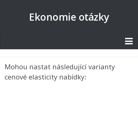
Ekonomie otázky
Studentské.cz
Mohou nastat následující varianty
Tematické okruhy
cenové elasticity nabídky:
Angličtina
Art
Biologie
Catering a Gastronomie
Český jazyk
Cestovní ruch