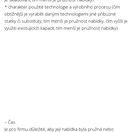
Psychologie a Sociologie
* charakter použité technologie a výrobního procesu (čím
obtížnější je vyrábět danými technologiemi jiné příbuzné
Společenské vědy
statky či substituty, tím menší je pružnost nabídky, čím vyšší je
Technika
využití existujících kapacit, tím menší je pružnost nabídky)
Účetnictví
Zdravotnictví
Zeměpis
Novinky
– Čas
Je pro firmu důležité, aby její nabídka byla pružná nebo