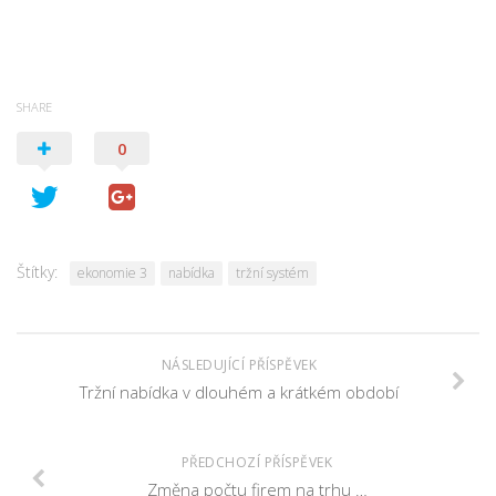
SHARE
0
Štítky:
ekonomie 3
nabídka
tržní systém
NÁSLEDUJÍCÍ PŘÍSPĚVEK
Tržní nabídka v dlouhém a krátkém období
PŘEDCHOZÍ PŘÍSPĚVEK
Změna počtu firem na trhu …