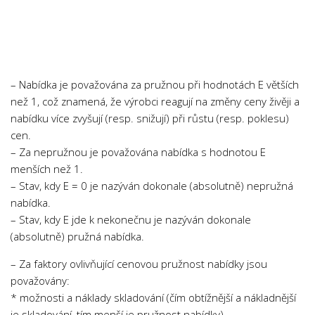
Chemie
Dějepis
Doprava a Logistika
Ekologie
– Nabídka je považována za pružnou při hodnotách E větších
Ekonomie
než 1, což znamená, že výrobci reagují na změny ceny živěji a
nabídku více zvyšují (resp. snižují) při růstu (resp. poklesu)
Fyzika
cen.
Informatika
– Za nepružnou je považována nabídka s hodnotou E
Jazyky
menších než 1.
– Stav, kdy E = 0 je nazýván dokonale (absolutně) nepružná
Management
nabídka.
Marketing
– Stav, kdy E jde k nekonečnu je nazýván dokonale
Němčina
(absolutně) pružná nabídka.
Občanská nauka
– Za faktory ovlivňující cenovou pružnost nabídky jsou
považovány:
Pedagogika
* možnosti a náklady skladování (čím obtížnější a nákladnější
Právo
je skladování, tím menší je pružnost nabídky)