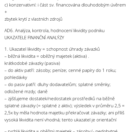
c) konzervativní: i část sv. financována dlouhodobým úvěrem
+
zbytek krytí z vlastních zdrojů
AD6. Analýza, kontrola, hodnocení likvidity podniku
UKAZATELE FINANČNÍ ANALÝZY
1. Ukazatel likvidity = schopnost úhrady závazků
– běžná likvidita = oběžný majetek (aktiva) .
krátkodobé závazky (pasiva)
– do aktiv patří: zásoby; peníze; cenné papíry do 1 roku;
pohledávky
– do pasiv patří: dluhy dodavatelům; splatné směnky;
odložené mzdy; daně
– zjišťujeme dostatek/nedostatek prostředků na běžně
splatné závazky (= splatné z aktiv); výsledek v průměru 2,5 =
2,5x by měla hodnota majetku překračovat závazky; ani příliš
vysoká likvidita není vhodná; tento ukazatel je orientační
– rychlá likvidita = oběžný majetek – zásoby (- nedobytné