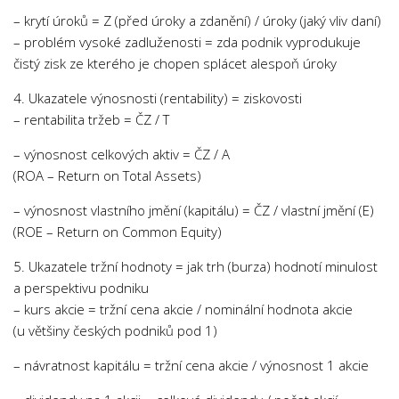
– krytí úroků = Z (před úroky a zdanění) / úroky (jaký vliv daní)
– problém vysoké zadluženosti = zda podnik vyprodukuje
čistý zisk ze kterého je chopen splácet alespoň úroky
4. Ukazatele výnosnosti (rentability) = ziskovosti
– rentabilita tržeb = ČZ / T
– výnosnost celkových aktiv = ČZ / A
(ROA – Return on Total Assets)
– výnosnost vlastního jmění (kapitálu) = ČZ / vlastní jmění (E)
(ROE – Return on Common Equity)
5. Ukazatele tržní hodnoty = jak trh (burza) hodnotí minulost
a perspektivu podniku
– kurs akcie = tržní cena akcie / nominální hodnota akcie
(u většiny českých podniků pod 1)
– návratnost kapitálu = tržní cena akcie / výnosnost 1 akcie