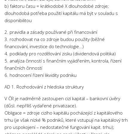
Psychologie a Sociologie
b) faktoru času = krátkodobé X dlouhodobé zdroje;
dlouhodobá potřeba použití kapitálu má být v souladu s
Společenské vědy
disponibilitou
Technika
2. pravidla a zásady používané při financování
Účetnictví
3. rozhodovat na co zdroje budou použity (běžné
Zdravotnictví
financování, investice do technologie…)
4. podklady pro rozdělování zisku (dividendová politika)
Zeměpis
5. analýza činností s finančním vyjádřením, kontrola, řízení
Novinky
finančních činností
6. hodnocení řízení likvidity podniku
AD 1. Rozhodování z hlediska struktury
V ČR je nadměrně zastoupen cizí kapitál – bankovní úvěry
(důsl. nepříliš vydařené privatizace).
Obligace = zdroje cizího kapitálu pocházející z kapitálového
trhu (je však nízké % podniků, které vstupují na kapitálový trh
pro uspokojení – nedostatečné fungování kapit. trhu);