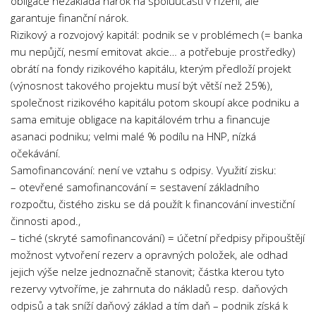
obligace nezakládá nárok na spoluúčasti v řízení, ale
garantuje finanční nárok.
Rizikový a rozvojový kapitál: podnik se v problémech (= banka
mu nepůjčí, nesmí emitovat akcie… a potřebuje prostředky)
obrátí na fondy rizikového kapitálu, kterým předloží projekt
(výnosnost takového projektu musí být větší než 25%),
společnost rizikového kapitálu potom skoupí akce podniku a
sama emituje obligace na kapitálovém trhu a financuje
asanaci podniku; velmi malé % podílu na HNP, nízká
očekávání.
Samofinancování: není ve vztahu s odpisy. Využití zisku:
– otevřené samofinancování = sestavení základního
rozpočtu, čistého zisku se dá použít k financování investiční
činnosti apod.,
– tiché (skryté samofinancování) = účetní předpisy připouštějí
možnost vytvoření rezerv a opravných položek, ale odhad
jejich výše nelze jednoznačně stanovit; částka kterou tyto
rezervy vytvoříme, je zahrnuta do nákladů resp. daňových
odpisů a tak sníží daňový základ a tím daň – podnik získá k