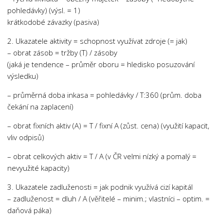
pohledávky) (výsl. = 1)
krátkodobé závazky (pasiva)
2. Ukazatele aktivity = schopnost využívat zdroje (= jak)
– obrat zásob = tržby (T) / zásoby
(jaká je tendence – průměr oboru = hledisko posuzování
výsledku)
– průměrná doba inkasa = pohledávky / T:360 (prům. doba
čekání na zaplacení)
– obrat fixních aktiv (A) = T / fixní A (zůst. cena) (využití kapacit,
vliv odpisů)
– obrat celkových aktiv = T / A (v ČR velmi nízký a pomalý =
nevyužité kapacity)
3. Ukazatele zadluženosti = jak podnik využívá cizí kapitál
– zadluženost = dluh / A (věřitelé – minim.; vlastníci – optim. =
daňová páka)