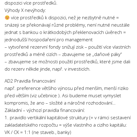
dispozici více prostředků.
Výhody X nevýhody:
více prostředků k dispozici, než je nezbytně nutné =
snázeji se překonávají různé problémy, není nutné neustále
jednat s bankou o krátkodobých překlenovacích úvěrech =
jednodušší hospodaření pro management
– vytvořené rezervní fondy snižují zisk – použití více vlastních
prostředků a méně cizích – zbavujeme se „daňové páky“
– zbavujeme se možnosti použití prostředků, které jsme dali
do rezerv někde jinde, např. v investicích.
AD2 Pravidla financování
např. preference většího výnosu před menším, menší riziko
před větším (viz učebnice ). Asi budeme muset vymyslet
kompromis, že ano – složité a náročné rozhodování…
Základní – výchozí pravidla financování:
1. pravidlo vertikální kapitálové struktury (= v rámci sestavení
zakladatelského rozpočtu = výše vlastního a cizího kapitálu:
VK / CK = 1:1 (ne staveb., banky)