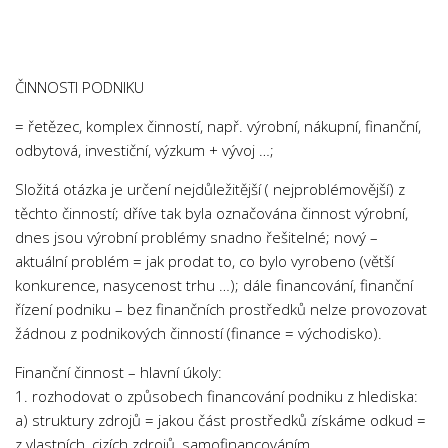
Chemie
Dějepis
Doprava a Logistika
ČINNOSTI PODNIKU
Ekologie
= řetězec, komplex činností, např. výrobní, nákupní, finanční,
Ekonomie
odbytová, investiční, výzkum + vývoj …;
Fyzika
Složitá otázka je určení nejdůležitější ( nejproblémovější) z
Informatika
těchto činností; dříve tak byla označována činnost výrobní,
Jazyky
dnes jsou výrobní problémy snadno řešitelné; nový –
aktuální problém = jak prodat to, co bylo vyrobeno (větší
Management
konkurence, nasycenost trhu …); dále financování, finanční
Marketing
řízení podniku – bez finančních prostředků nelze provozovat
žádnou z podnikových činností (finance = východisko).
Němčina
Občanská nauka
Finanční činnost – hlavní úkoly:
1. rozhodovat o způsobech financování podniku z hlediska:
Pedagogika
a) struktury zdrojů = jakou část prostředků získáme odkud =
Právo
z vlastních, cizích zdrojů, samofinancováním…