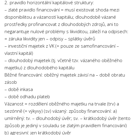
2. pravidlo horizontální kapitálové struktury:
– zlaté pravidlo financování = musí existovat shoda mezi
disponibilitou a vázaností kapitálu; dlouhodobě vázané
prostředky profinancovat z dlouhodobých zdrojů, ani to
negarantuje nulové problémy s likviditou, záleží na odpisech:
= záruka likvidity jen – odpisy – splátky úvěrů
– investiční majetek z VK (= pouze ze samofinancování –
vlastní kapitál)
– dlouhodobý majetek (tj. včetně tzv. vázaného oběžného
majetku) z dlouhodobého kapitálu
Běžné financování: oběžný majetek závisí na – době obratu
zásob
– době inkasa
– době odhadu plateb
Vázanost = rozdělení oběžného majetku na trvale (trv) a
sezónně (= výkyvy) (sv) vázaný: způsoby financování: a)
umírněný: tv. – dlouhodobý úvěr; sv. – krátkodobý úvěr (tento
způsob je jediný v souladu se zlatým pravidlem financování)
b) agresivní: jen krátkodobý úvěr