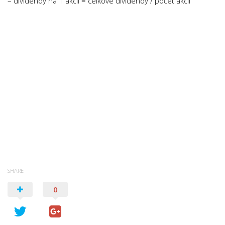
– dividendy na 1 akcii = celkové dividendy / počet akcií
SHARE
0