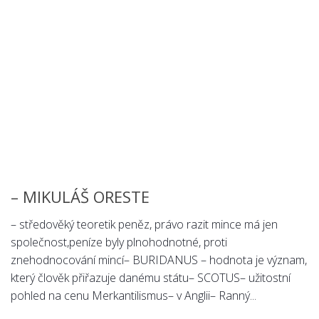
Chemie
Dějepis
Doprava a Logistika
Ekologie
Ekonomie
Fyzika
Informatika
Jazyky
Management
– MIKULÁŠ ORESTE
Marketing
– středověký teoretik peněz, právo razit mince má jen
Němčina
společnost,peníze byly plnohodnotné, proti
znehodnocování mincí– BURIDANUS – hodnota je význam,
Občanská nauka
který člověk přiřazuje danému státu– SCOTUS– užitostní
Pedagogika
pohled na cenu Merkantilismus– v Anglii– Ranný...
Právo