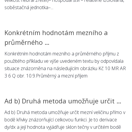
velikost nebral zřetel)– hospodářství – relativně izolovaná,
soběstačná jednotka–...
Konkrétním hodnotám mezního a
průměrného …
Konkrétním hodnotám mezního a průměrného příjmu z
použitého příkladu ve výše uvedeném textu by odpovídala
situace znázorněna na následujícím obrázku Kč 10 MR AR
3 6 Q obr. 10.9.Průměrný a mezní příjem
Ad b) Druhá metoda umožňuje určit …
Ad b) Druhá metoda umožňuje určit mezní veličinu přímo v
bodě křivky znázorňující celkovou funkci. Je to derivace
dy/dx a její hodnota vyjádřuje sklon tečny v určitém bodě