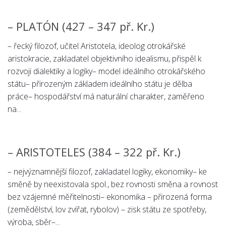
Psychologie a Sociologie
– PLATÓN (427 – 347 př. Kr.)
Společenské vědy
Technika
– řecký filozof, učitel Aristotela, ideolog otrokářské
aristokracie, zakladatel objektivního idealismu, přispěl k
Účetnictví
rozvoji dialektiky a logiky– model ideálního otrokářského
Zdravotnictví
státu– přirozeným základem ideálního státu je dělba
Zeměpis
práce– hospodářství má naturální charakter, zaměřeno
na...
Novinky
– ARISTOTELES (384 – 322 př. Kr.)
– nejvýznamnější filozof, zakladatel logiky, ekonomiky– ke
směně by neexistovala spol., bez rovnosti směna a rovnost
bez vzájemné měřitelnosti– ekonomika – přirozená forma
(zemědělství, lov zvířat, rybolov) – zisk státu ze spotřeby,
výroba, sběr–...