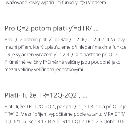
uvažované křivky vyjadřující funkci y=f(x).V našem...
Pro Q=2 potom platí y´=dTR/ …
Pro Q=2 potom platí y´=dTR/dQ=12-4Q= 12-4.2=4.Nulový
mezní příjem, který uplatňujeme při hledání maxima funkce
TR je vyjádřen výrazem y´=12-4Q=0 a nastane při Q=3.
Průměrné veličiny Průměrné veličiny jsou podobně jako
mezní veličiny veličinami jednotkovými....
Platí- li, že TR=12Q-2Q2 , …
Platí- li, že TR=12Q-2Q2 , pak při Q=1 je TR=11 a při Q=2 je
TR=12. Mezní příjem vypočítáme podle vztahu: MR= TR/
Q=6/1=6. Kč 18 17 B A TR11 Q12 TR 1 2 3 Qobr.10.6....