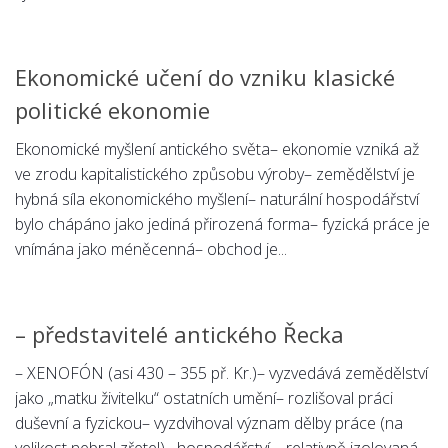
Ekonomické učení do vzniku klasické
politické ekonomie
Ekonomické myšlení antického světa– ekonomie vzniká až
ve zrodu kapitalistického způsobu výroby– zemědělství je
hybná síla ekonomického myšlení– naturální hospodářství
bylo chápáno jako jediná přirozená forma– fyzická práce je
vnímána jako méněcenná– obchod je...
– představitelé antického Řecka
– XENOFÓN (asi 430 – 355 př. Kr.)– vyzvedává zemědělství
jako „matku živitelku“ ostatních umění– rozlišoval práci
duševní a fyzickou– vyzdvihoval význam dělby práce (na